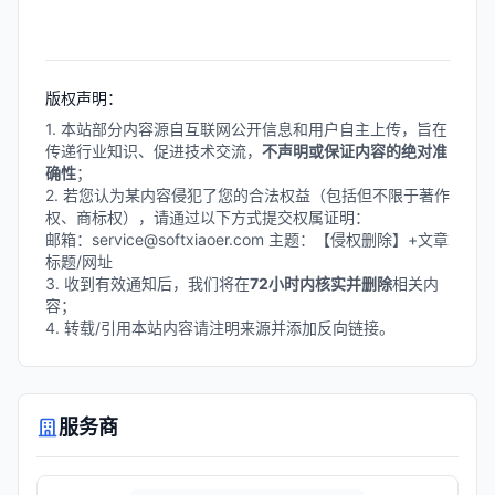
测试。软件利用AI驱动的测试生成和
执行，提高测试覆盖率，早期发现缺
陷，确保更可靠的软件发布，帮助团
队快速交付高质量软件。
版权声明：
1. 本站部分内容源自互联网公开信息和用户自主上传，旨在
传递行业知识、促进技术交流，
不声明或保证内容的绝对准
确性
；
2. 若您认为某内容侵犯了您的合法权益（包括但不限于著作
权、商标权），请通过以下方式提交权属证明：
邮箱：service@softxiaoer.com 主题：【侵权删除】+文章
标题/网址
3. 收到有效通知后，我们将在
72小时内核实并删除
相关内
容；
4. 转载/引用本站内容请注明来源并添加反向链接。
服务商