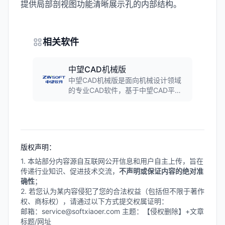
提供局部剖视图功能清晰展示孔的内部结构。
相关软件
中望CAD机械版
中望CAD机械版是面向机械设计领域
的专业CAD软件，基于中望CAD平台
开发。软件内置完整的机械零件库和
标准件库，提供智能标注、图纸管理
等功能，支持多图框、多标准、多比
例设计，大幅提升机械设计效率。
版权声明：
1. 本站部分内容源自互联网公开信息和用户自主上传，旨在
传递行业知识、促进技术交流，
不声明或保证内容的绝对准
确性
；
2. 若您认为某内容侵犯了您的合法权益（包括但不限于著作
权、商标权），请通过以下方式提交权属证明：
邮箱：service@softxiaoer.com 主题：【侵权删除】+文章
标题/网址