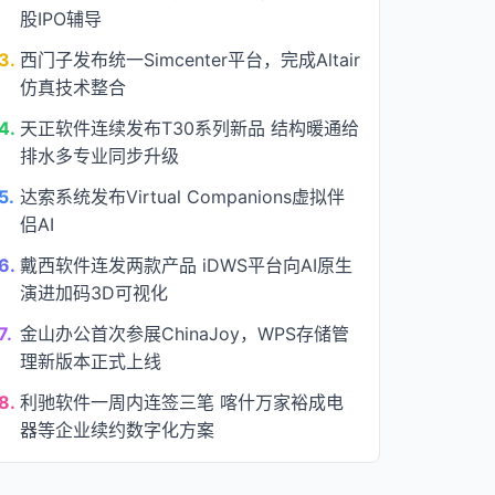
股IPO辅导
3.
西门子发布统一Simcenter平台，完成Altair
仿真技术整合
4.
天正软件连续发布T30系列新品 结构暖通给
排水多专业同步升级
5.
达索系统发布Virtual Companions虚拟伴
侣AI
6.
戴西软件连发两款产品 iDWS平台向AI原生
演进加码3D可视化
7.
金山办公首次参展ChinaJoy，WPS存储管
理新版本正式上线
8.
利驰软件一周内连签三笔 喀什万家裕成电
器等企业续约数字化方案