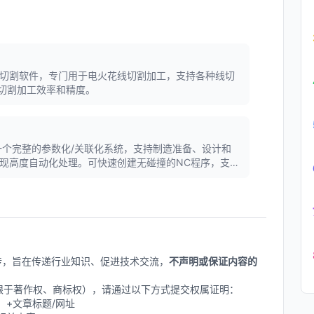
bis的线切割软件，专门用于电火花线切割加工，支持各种线切
切割加工效率和精度。
软件是一个完整的参数化/关联化系统，支持制造准备、设计和
实现高度自动化处理。可快速创建无碰撞的NC程序，支持
、铣削、车削等。
上传，旨在传递行业知识、促进技术交流，
不声明或保证内容的
不限于著作权、商标权），请通过以下方式提交权属证明：
删除】+文章标题/网址