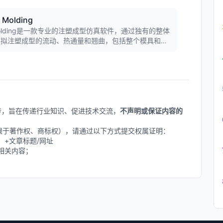
 Molding
ual Molding是一款专业的注塑成型仿真软件，通过独有的整体
模拟注塑成型的流动、热通量和翘曲，包括整个模具和所
提供准确可靠的决策依据。
上传，旨在传递行业知识、促进技术交流，
不声明或保证内容的
不限于著作权、商标权），请通过以下方式提交权属证明：
删除】+文章标题/网址
相关内容；