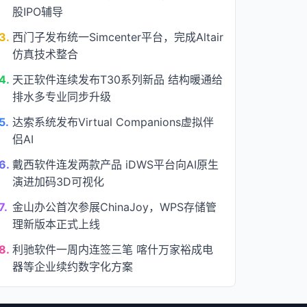
股IPO辅导
3.
西门子发布统一Simcenter平台，完成Altair
仿真技术整合
4.
天正软件连续发布T30系列新品 结构暖通给
排水多专业同步升级
5.
达索系统发布Virtual Companions虚拟伴
侣AI
6.
戴西软件连发两款产品 iDWS平台向AI原生
演进加码3D可视化
7.
金山办公首次参展ChinaJoy，WPS存储管
理新版本正式上线
8.
利驰软件一周内连签三笔 喀什万家裕成电
器等企业续约数字化方案