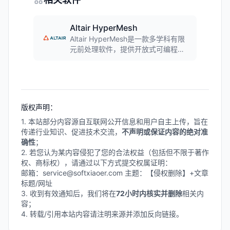
Altair HyperMesh
Altair HyperMesh是一款多学科有限
元前处理软件，提供开放式可编程环
境中的高性能有限元分析预处理和后
处理功能。软件支持复杂模型的数据
管理和基于物理的人工智能增强设计
与优化，能够快速生成高质量网格，
与各种CAD和CAE软件无缝集成。
版权声明：
1. 本站部分内容源自互联网公开信息和用户自主上传，旨在
传递行业知识、促进技术交流，
不声明或保证内容的绝对准
确性
；
2. 若您认为某内容侵犯了您的合法权益（包括但不限于著作
权、商标权），请通过以下方式提交权属证明：
邮箱：service@softxiaoer.com 主题：【侵权删除】+文章
标题/网址
3. 收到有效通知后，我们将在
72小时内核实并删除
相关内
容；
4. 转载/引用本站内容请注明来源并添加反向链接。