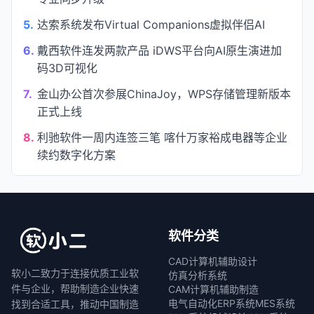
5.
达索系统发布Virtual Companions虚拟伴侣AI
6.
戴西软件连发两款产品 iDWS平台向AI原生演进加
码3D可视化
7.
金山办公首次参展ChinaJoy，WPS存储管理新版本
正式上线
8.
利驰软件一周内连签三笔 喀什万家裕成电器等企业
续约数字化方案
软件分类
CAD计算机辅助设计
软小二致力于连接优质工业软
仿真分析系统
件与企业，帮助制造企业快速
CAM计算机辅助制造
电气自动化
ERP系统
MES系统
找到合适工具，推动中国制造