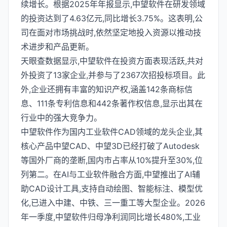
续增长。根据2025年年报显示,中望软件在研发领域
的投资达到了4.63亿元,同比增长3.75%。这表明,公
司在面对市场挑战时,依然坚定地投入资源以推动技
术进步和产品更新。
天眼查数据显示,中望软件在投资方面表现活跃,共对
外投资了13家企业,并参与了2367次招投标项目。此
外,企业还拥有丰富的知识产权,涵盖142条商标信
息、111条专利信息和442条著作权信息,显示出其在
行业中的强大竞争力。
中望软件作为国内工业软件CAD领域的龙头企业,其
核心产品中望CAD、中望3D已经打破了Autodesk
等国外厂商的垄断,国内市占率从10%提升至30%,位
列第二。在AI与工业软件融合方面,中望推出了AI辅
助CAD设计工具,支持自动绘图、智能标注、模型优
化,已进入中建、中铁、三一重工等大型企业。2026
年一季度,中望软件归母净利润同比增长480%,工业