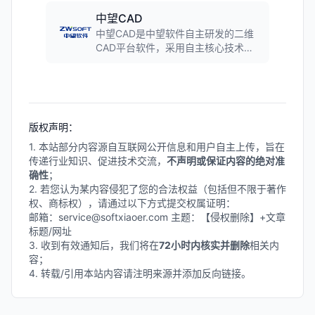
中望CAD
中望CAD是中望软件自主研发的二维
CAD平台软件，采用自主核心技术，
完美兼容DWG/DXF格式。软件具备高
效的图形处理能力、丰富的绘图工具
和强大的二次开发接口，广泛应用于
机械、建筑、电子等工程设计领域，
是国产CAD软件的标杆产品。
版权声明：
1. 本站部分内容源自互联网公开信息和用户自主上传，旨在
传递行业知识、促进技术交流，
不声明或保证内容的绝对准
确性
；
2. 若您认为某内容侵犯了您的合法权益（包括但不限于著作
权、商标权），请通过以下方式提交权属证明：
邮箱：service@softxiaoer.com 主题：【侵权删除】+文章
标题/网址
3. 收到有效通知后，我们将在
72小时内核实并删除
相关内
容；
4. 转载/引用本站内容请注明来源并添加反向链接。