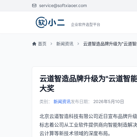
service@softxiaoer.com
企业软件选型平台
首页
新闻资讯
云道智造品牌升级为"云道智能"
云道智造品牌升级为"云道智能"，
大奖
类别：
新闻资讯
发布日期：
2026年5月10日
北京云道智造科技有限公司近日宣布品牌升级，
标志着公司从工业软件提供商向智能制造解决
云计算等新技术领域的深度布局。