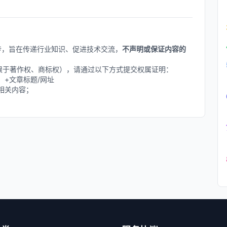
上传，旨在传递行业知识、促进技术交流，
不声明或保证内容的
不限于著作权、商标权），请通过以下方式提交权属证明：
删除】+文章标题/网址
相关内容；