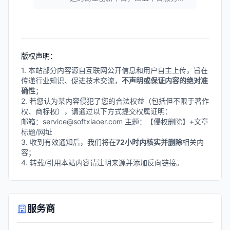
应用服务、业务服务与数据服务，覆
盖财务、人力、供应链、制造、营销
等10大企业应用领域，为企业提供一
体化数智化解决方案。
版权声明：
1. 本站部分内容源自互联网公开信息和用户自主上传，旨在
传递行业知识、促进技术交流，
不声明或保证内容的绝对准
确性
；
2. 若您认为某内容侵犯了您的合法权益（包括但不限于著作
权、商标权），请通过以下方式提交权属证明：
邮箱：service@softxiaoer.com 主题：【侵权删除】+文章
标题/网址
3. 收到有效通知后，我们将在
72小时内核实并删除
相关内
容；
4. 转载/引用本站内容请注明来源并添加反向链接。
服务商