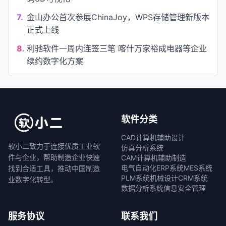
7.
金山办公首次参展ChinaJoy，WPS存储管理新版本
正式上线
8.
利驰软件一周内连签三笔 喀什万家裕成电器等企业
续约数字化方案
软件分类
CAD计算机辅助设计
软小二致力于连接优质工业软
仿真分析系统
件与企业，帮助制造企业快速
CAM计算机辅助制造
电气自动化
ERP系统
MES系统
找到合适工具，推动中国制造
PLM系统
机械设计
CRM系统
业数字化转型。
数据分析系统
信息安全管理
服务协议
联系我们