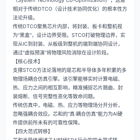
（System Technology Co-Optimization），这是
相对于传统DTCO（设计技术协同优化）的根本性方
法论升级。
传统DTCO聚焦芯片内部，将封装、板卡和整机视
为"黑盒"，设计边界受限。STCO打破物理边界，实
现从IC到封装、从板级到整机的端到端协同设计，
通过"虚拟预演"将物理风险消除在设计阶段。
【核心技术】
支撑STCO方法论落地的是芯和半导体多年积累的多
物理场耦合仿真引擎。该引擎能够实时计算电磁、
热、应力之间的相互影响，精准捕捉芯片翘曲、封
装熔断、信号完整性恶化等致命问题。
传统仿真中，电磁、热、应力等物理场分开分析，
忽略强耦合效应。芯和的"真·耦合仿真"能力为AI硬
件提供前所未有的可靠性保障。
【四大范式转移】