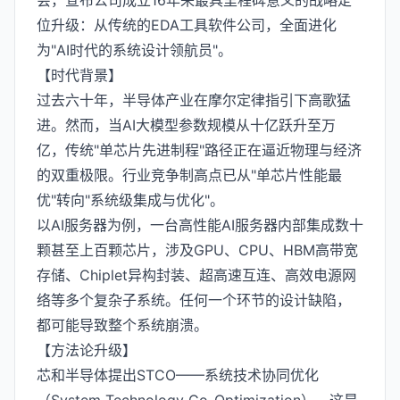
会，宣布公司成立16年来最具里程碑意义的战略定
位升级：从传统的EDA工具软件公司，全面进化
为"AI时代的系统设计领航员"。
【时代背景】
过去六十年，半导体产业在摩尔定律指引下高歌猛
进。然而，当AI大模型参数规模从十亿跃升至万
亿，传统"单芯片先进制程"路径正在逼近物理与经济
的双重极限。行业竞争制高点已从"单芯片性能最
优"转向"系统级集成与优化"。
以AI服务器为例，一台高性能AI服务器内部集成数十
颗甚至上百颗芯片，涉及GPU、CPU、HBM高带宽
存储、Chiplet异构封装、超高速互连、高效电源网
络等多个复杂子系统。任何一个环节的设计缺陷，
都可能导致整个系统崩溃。
【方法论升级】
芯和半导体提出STCO——系统技术协同优化