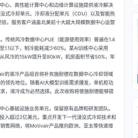
为数据中心、高性能计算中心和边缘计算设施提供液冷解决
没式冷却单元、冷却液分配单元（CDU）以及智能热
经验，服务客户涵盖北美前十大超大规模数据中心运营
传统风冷数据中心PUE（能源使用效率）普遍在1.4
降至1.1以下，制冷能耗减少60%。某AI训练中心采用
度从风冷的15kW提升至80kW，机房面积节省50%，年
vair的液冷产品组合将补充施耐德在数据中心冷却领域
的领先地位。随着AI大模型训练需求爆发，单机柜功
需求，液冷成为必然选择。此次收购将使施耐德能够提
。
气数据中心基础设施业务单元，保留原有品牌和研发团队。
中心投入超过2亿美元，重点开发下一代浸没式冷却技术和
售网络，将Motivair产品推向欧洲、亚太等快速增