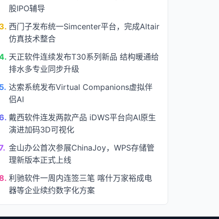
股IPO辅导
3.
西门子发布统一Simcenter平台，完成Altair
仿真技术整合
4.
天正软件连续发布T30系列新品 结构暖通给
排水多专业同步升级
5.
达索系统发布Virtual Companions虚拟伴
侣AI
6.
戴西软件连发两款产品 iDWS平台向AI原生
演进加码3D可视化
7.
金山办公首次参展ChinaJoy，WPS存储管
理新版本正式上线
8.
利驰软件一周内连签三笔 喀什万家裕成电
器等企业续约数字化方案