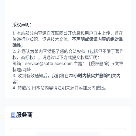
模数据处理、高可用性架构和高级安
全特性，广泛应用于金融、电信、政
府等关键业务领域，是财富500强企
业的首选数据库平台。
版权声明：
1. 本站部分内容源自互联网公开信息和用户自主上传，旨在
传递行业知识、促进技术交流，
不声明或保证内容的绝对准
确性
；
2. 若您认为某内容侵犯了您的合法权益（包括但不限于著作
权、商标权），请通过以下方式提交权属证明：
邮箱：service@softxiaoer.com 主题：【侵权删除】+文章
标题/网址
3. 收到有效通知后，我们将在
72小时内核实并删除
相关内
容；
4. 转载/引用本站内容请注明来源并添加反向链接。
服务商