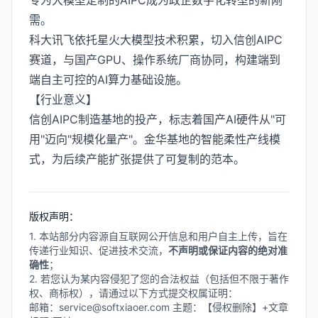
专为大模型定制的AIPC成为政企数字化转型的新刚
需。
科大讯飞依托星火大模型技术积累，切入信创AIPC
赛道，与国产GPU、操作系统厂商协同，构建端到
端自主可控的AI算力基础设施。
【行业意义】
信创AIPC制造基地的投产，标志着国产AI硬件从"可
用"迈向"规模化量产"。金华基地的智能柔性产线模
式，为后续产能扩张提供了可复制的范本。
版权声明：
1. 本站部分内容源自互联网公开信息和用户自主上传，旨在
传递行业知识、促进技术交流，
不声明或保证内容的绝对准
确性
；
2. 若您认为某内容侵犯了您的合法权益（包括但不限于著作
权、商标权），请通过以下方式提交权属证明：
邮箱：service@softxiaoer.com 主题：【侵权删除】+文章