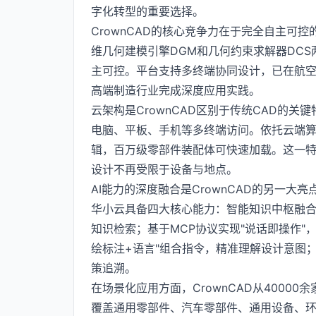
字化转型的重要选择。
CrownCAD的核心竞争力在于完全自主可
维几何建模引擎DGM和几何约束求解器DC
主可控。平台支持多终端协同设计，已在航
高端制造行业完成深度应用实践。
云架构是CrownCAD区别于传统CAD的
电脑、平板、手机等多终端访问。依托云端
辑，百万级零部件装配体可快速加载。这一特
设计不再受限于设备与地点。
AI能力的深度融合是CrownCAD的另一大
华小云具备四大核心能力：智能知识中枢融
知识检索；基于MCP协议实现"说话即操作"
绘标注+语言"组合指令，精准理解设计意图
策追溯。
在场景化应用方面，CrownCAD从4000
覆盖通用零部件、汽车零部件、通用设备、