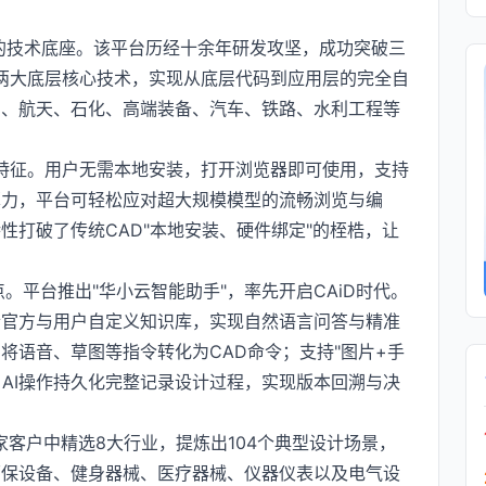
控的技术底座。该平台历经十余年研发攻坚，成功突破三
S两大底层核心技术，实现从底层代码到应用层的完全自
空、航天、石化、高端装备、汽车、铁路、水利工程等
关键特征。用户无需本地安装，打开浏览器即可使用，支持
算力，平台可轻松应对超大规模模型的流畅浏览与编
性打破了传统CAD"本地安装、硬件绑定"的桎梏，让
亮点。平台推出"华小云智能助手"，率先开启CAiD时代。
合官方与用户自定义知识库，实现自然语言问答与精准
，将语音、草图等指令转化为CAD命令；支持"图片+手
；AI操作持久化完整记录设计过程，实现版本回溯与决
0余家客户中精选8大行业，提炼出104个典型设计场景，
环保设备、健身器械、医疗器械、仪器仪表以及电气设