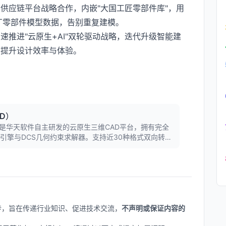
供应链平台战略合作，内嵌"大国工匠零部件库"，用
厂零部件模型数据，告别重复建模。
推进"云原生+AI"双轮驱动战略，迭代升级智能建
步提升设计效率与体验。
AD）
AD）是华天软件自主研发的云原生三维CAD平台，拥有完全
引擎与DCS几何约束求解器。支持近30种格式双向转
手华小云，注册用户超47万，广泛应用于航空航天、汽车
上传，旨在传递行业知识、促进技术交流，
不声明或保证内容的