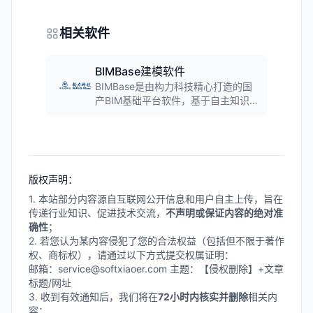
相关软件
BIMBase建模软件
BIMBase是由构力科技精心打造的国
产BIM基础平台软件，基于自主知识产
权的图形内核开发，具备几何引擎、
渲染引擎、数据引擎三大核心能力，
支持多格式大场景模型的集成与浏
览，以及多专业高效建模与交付，适
用于建筑、电力、市政、轨道、交通
版权声明：
等多种基础设施行业的数字化升级。
1. 本站部分内容源自互联网公开信息和用户自主上传，旨在
传递行业知识、促进技术交流，
不声明或保证内容的绝对准
确性
；
2. 若您认为某内容侵犯了您的合法权益（包括但不限于著作
权、商标权），请通过以下方式提交权属证明：
邮箱：service@softxiaoer.com 主题：【侵权删除】+文章
标题/网址
3. 收到有效通知后，我们将在
72小时内核实并删除
相关内
容；